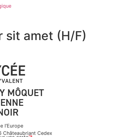
gique
 sit amet (H/F)
YCÉE
YVALENT
Y MÔQUET
IENNE
NOIR
e l’Europe
6 Châteaubriant Cedex
sur une carte