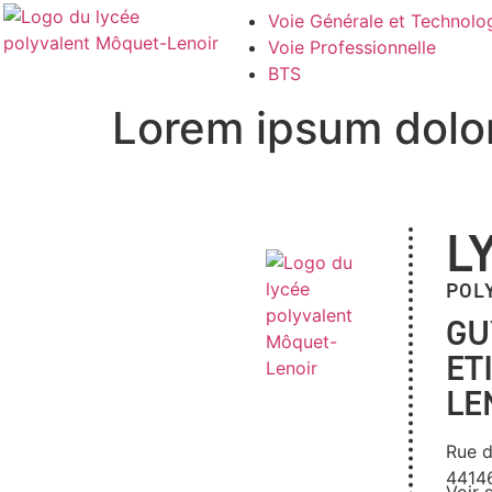
Voie Générale et Technolo
Voie Professionnelle
BTS
Lorem ipsum dolor
L
POL
GU
ET
LE
Rue d
4414
Voir 