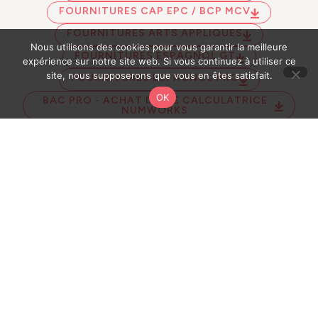
FOURNITURES CAP EPC / BCP MCV
FOURNITURES ARTS APPLIQUES
Nous utilisons des cookies pour vous garantir la meilleure
FOURNITURES ESPAGNOL GT
expérience sur notre site web. Si vous continuez à utiliser ce
site, nous supposerons que vous en êtes satisfait.
FOURNITURES ESPAGNOL PRO
OK
BAC PRO - ACHAT D'UNE CALCULATRICE
NUMWORKS
2NDE GT - CALCULATRICE