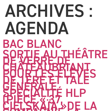
ARCHIVES :
AGENDA
BAC BLANC
SORTIE AU THÉÂTRE
DE VERRE DE
CHÂTEAUBRIANT
POUR LES ÉLÈVES
DE 1ÈRE ET TALE
GÉNÉRALE
SPÉCIALITÉ HLP
(PIÈCE « 37,
CIELSKAÏA »DE LA