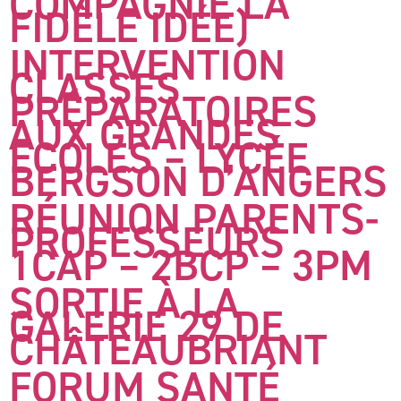
COMPAGNIE LA
FIDÈLE IDÉE)
INTERVENTION
CLASSES
PRÉPARATOIRES
AUX GRANDES
ECOLES – LYCÉE
BERGSON D’ANGERS
RÉUNION PARENTS-
PROFESSEURS
1CAP – 2BCP – 3PM
SORTIE À LA
GALERIE 29 DE
CHÂTEAUBRIANT
FORUM SANTÉ