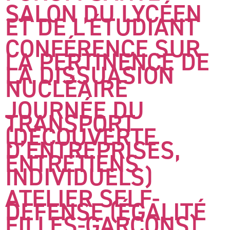
SALON DU LYCÉEN
ET DE L’ÉTUDIANT
CONFÉRENCE SUR
LA PERTINENCE DE
LA DISSUASION
NUCLÉAIRE
JOURNÉE DU
TRANSPORT
(DÉCOUVERTE
D’ENTREPRISES,
ENTRETIENS
INDIVIDUELS)
ATELIER SELF-
DEFENSE (ÉGALITÉ
FILLES-GARÇONS)