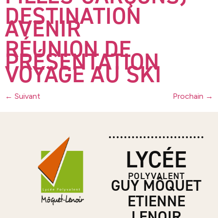
DESTINATION
AVENIR
RÉUNION DE
PRÉSENTATION
VOYAGE AU SKI
←
Suivant
Prochain
→
LYCÉE
POLYVALENT
GUY MÔQUET
ETIENNE
LENOIR